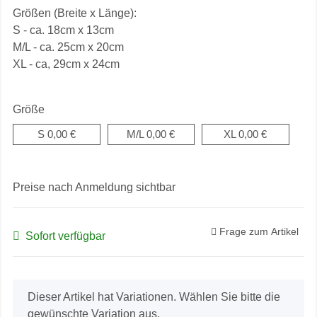
Größen (Breite x Länge):
S - ca. 18cm x 13cm
M/L - ca. 25cm x 20cm
XL - ca, 29cm x 24cm
Größe
S
0,00 €
M/L
0,00 €
XL
0,00 €
Preise nach Anmeldung sichtbar
Frage zum Artikel
Sofort verfügbar
x
Dieser Artikel hat Variationen. Wählen Sie bitte die
gewünschte Variation aus.