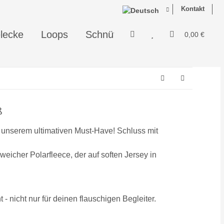
Kontakt
lecke
Loops
Schnüffelis - perfekt zum Schn
0,00 €
ß
t unserem ultimativen Must-Have! Schluss mit
eicher Polarfleece, der auf soften Jersey in
- nicht nur für deinen flauschigen Begleiter.